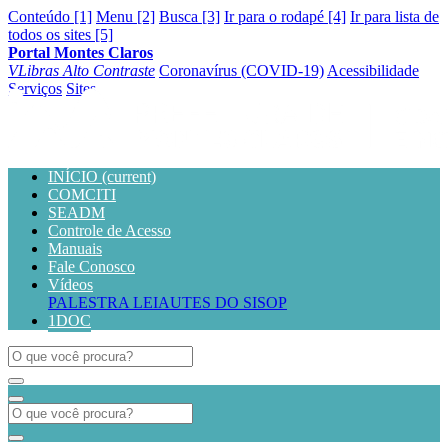
Conteúdo [1]
Menu [2]
Busca [3]
Ir para o rodapé [4]
Ir para lista de
todos os sites [5]
Portal Montes Claros
VLibras
Alto Contraste
Coronavírus (COVID-19)
Acessibilidade
Serviços
Sites
INÍCIO
(current)
COMCITI
SEADM
Controle de Acesso
Manuais
Fale Conosco
Vídeos
PALESTRA LEIAUTES DO SISOP
1DOC