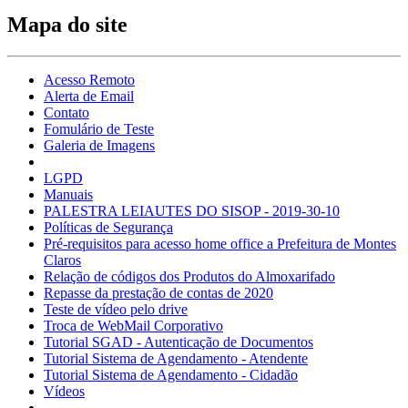
Mapa do site
Acesso Remoto
Alerta de Email
Contato
Fomulário de Teste
Galeria de Imagens
LGPD
Manuais
PALESTRA LEIAUTES DO SISOP - 2019-30-10
Políticas de Segurança
Pré-requisitos para acesso home office a Prefeitura de Montes
Claros
Relação de códigos dos Produtos do Almoxarifado
Repasse da prestação de contas de 2020
Teste de vídeo pelo drive
Troca de WebMail Corporativo
Tutorial SGAD - Autenticação de Documentos
Tutorial Sistema de Agendamento - Atendente
Tutorial Sistema de Agendamento - Cidadão
Vídeos