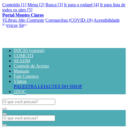
Conteúdo [1]
Menu [2]
Busca [3]
Ir para o rodapé [4]
Ir para lista de
todos os sites [5]
Portal Montes Claros
VLibras
Alto Contraste
Coronavírus (COVID-19)
Acessibilidade
Serviços
Sites
INÍCIO
(current)
COMCITI
SEADM
Controle de Acesso
Manuais
Fale Conosco
Vídeos
PALESTRA LEIAUTES DO SISOP
1DOC