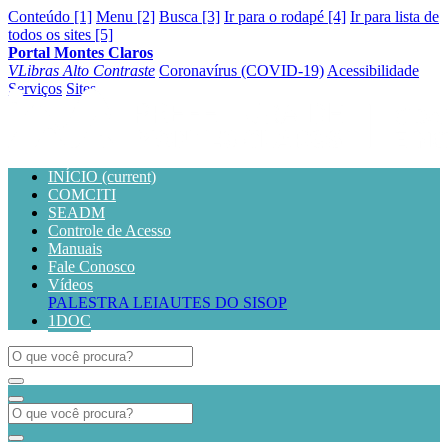
Conteúdo [1]
Menu [2]
Busca [3]
Ir para o rodapé [4]
Ir para lista de
todos os sites [5]
Portal Montes Claros
VLibras
Alto Contraste
Coronavírus (COVID-19)
Acessibilidade
Serviços
Sites
INÍCIO
(current)
COMCITI
SEADM
Controle de Acesso
Manuais
Fale Conosco
Vídeos
PALESTRA LEIAUTES DO SISOP
1DOC