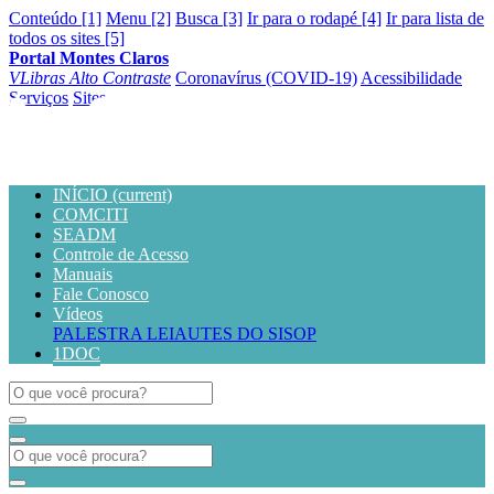
Conteúdo [1]
Menu [2]
Busca [3]
Ir para o rodapé [4]
Ir para lista de
todos os sites [5]
Portal Montes Claros
VLibras
Alto Contraste
Coronavírus (COVID-19)
Acessibilidade
Serviços
Sites
INÍCIO
(current)
COMCITI
SEADM
Controle de Acesso
Manuais
Fale Conosco
Vídeos
PALESTRA LEIAUTES DO SISOP
1DOC